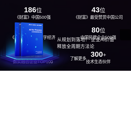
186
43
位
位
《财富》中国500强
《财富》最受赞赏中国公司
29
80
位
位
《福布斯》中国数字经济
中国民营企业500强
从规划到落地！ 企业AI价值
100强
释放全周期方法论
26
300
位
+
了解更多
数实融合企业TOP100
技术生态伙伴